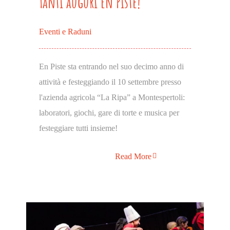
Tanti auguri En Piste!
Eventi e Raduni
En Piste sta entrando nel suo decimo anno di
attività e festeggiando il 10 settembre presso
l'azienda agricola “La Ripa” a Montespertoli:
laboratori, giochi, gare di torte e musica per
festeggiare tutti insieme!
Read More