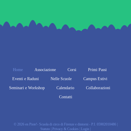
Home
Associazione
Corsi
Primi Passi
Eventi e Raduni
Nelle Scuole
Campus Estivi
Seminari e Workshop
Calendario
Collaborazioni
Contatti
© 2026 en Piste!- Scuola di circo di Firenze e dintorni - P.I. 05902010486 |
Statuto
|
Privacy & Cookies
|
Login
|