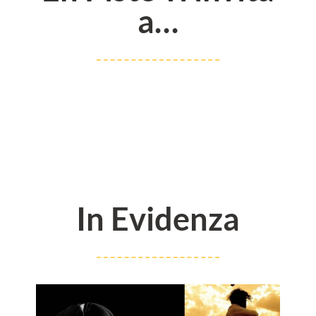
a…
In Evidenza