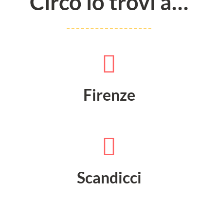
Circo lo trovi a…
Firenze
Scandicci