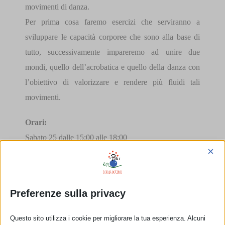
movimenti di danza.
Per prima cosa faremo esercizi che serviranno a
sviluppare le capacità corporee che sono alla base di
tutto, successivamente impareremo ad unire due
mondi, quello dell’acrobatica e quello della danza con
l’obiettivo di valorizzare e rendere più fluidi tali
movimenti.
Orari:
Sabato 25 dalle 15:00 alle 18:00
×
Domenica 26 dalle 10:00 alle 17:00
Prezzi:
Preferenze sulla privacy
90€ + Tesseramento Uisp
RIDOTTO a 70€ per i soci
En Piste
o
Circo Libre
o
Questo sito utilizza i cookie per migliorare la tua esperienza. Alcuni
Circo Tascabile