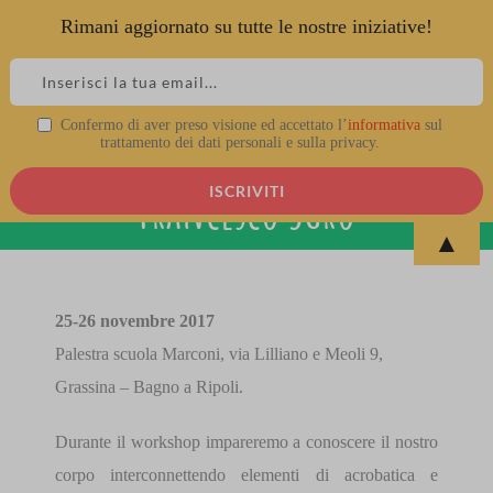
Rimani aggiornato su tutte le nostre iniziative!
Skip
to
content
Workshop di Acrodanza con
Confermo di aver preso visione ed accettato l’
informativa
sul
trattamento dei dati personali e sulla privacy.
Francesco Sgrò
▲
View
Larger
25-26 novembre 2017
Image
Palestra scuola Marconi, vi
a Lilliano e Meoli 9,
Grassina – Bagno a Ripoli.
Durante il workshop impareremo a conoscere il nostro
corpo interconnettendo elementi di acrobatica e