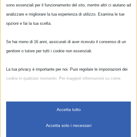
sono essenziali per il funzionamento del sito, mentre altri ci aiutano ad
Info e iscrizioni:
analizzare e migliorare la tua esperienza di utilizzo. Esamina le tue
3807560377 – info@enpiste.it
opzioni e fai la tua scelta.
Workshop a numero chiuso
le iscrizioni chiuderanno il
12 novembre
Se hai meno di 16 anni, assicurati di aver ricevuto il consenso di un
genitore o tutore per tutti i cookie non essenziali.
La tua privacy è importante per noi. Puoi regolare le impostazioni dei
cookie in qualsiasi momento. Per maggiori informazioni su come
Condividilo con i tuoi amici!
utilizziamo i dati, leggi la nostra politica sulla privacy. Puoi modificare
le tue preferenze in qualsiasi momento facendo clic sul pulsante delle
Facebook
X
LinkedIn
Tumblr
Pinterest
Email
impostazioni qui sotto.
Accetta tutto
Nota che, se scegli di disabilitare alcuni tipi di cookie, questo potrebbe
Accetta solo i necessari
Related Posts
influire sulla tua esperienza del sito e sui servizi che possiamo offrire.