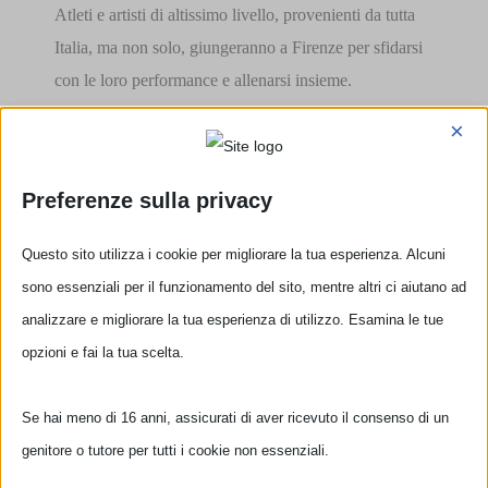
Atleti e artisti di altissimo livello, provenienti da tutta
Italia, ma non solo, giungeranno a Firenze per sfidarsi
con le loro performance e allenarsi insieme.
×
L’evento è ovviamente aperto al pubblico, vi
aspettiamo numerosi!
Preferenze sulla privacy
Se sei un monociclista, non esitare a iscriverti per
metterti in gioco ed avere la possibilità di incontrare chi
Questo sito utilizza i cookie per migliorare la tua esperienza. Alcuni
condivide la tua passione!
sono essenziali per il funzionamento del sito, mentre altri ci aiutano ad
analizzare e migliorare la tua esperienza di utilizzo. Esamina le tue
Iscriviti!
opzioni e fai la tua scelta.
Se hai meno di 16 anni, assicurati di aver ricevuto il consenso di un
Condividilo con i tuoi amici!
genitore o tutore per tutti i cookie non essenziali.