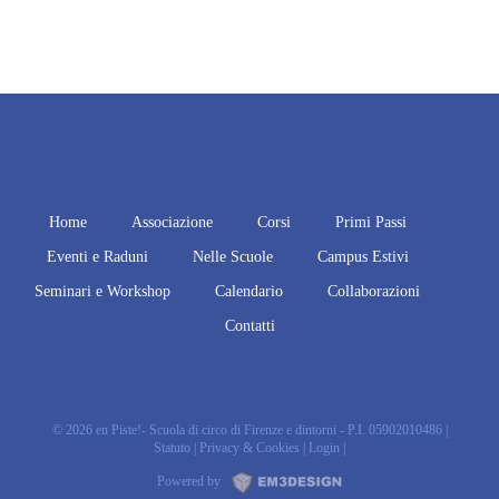
Home
Associazione
Corsi
Primi Passi
Eventi e Raduni
Nelle Scuole
Campus Estivi
Seminari e Workshop
Calendario
Collaborazioni
Contatti
© 2026 en Piste!- Scuola di circo di Firenze e dintorni - P.I. 05902010486 |
Statuto
|
Privacy & Cookies
|
Login
|
Powered by