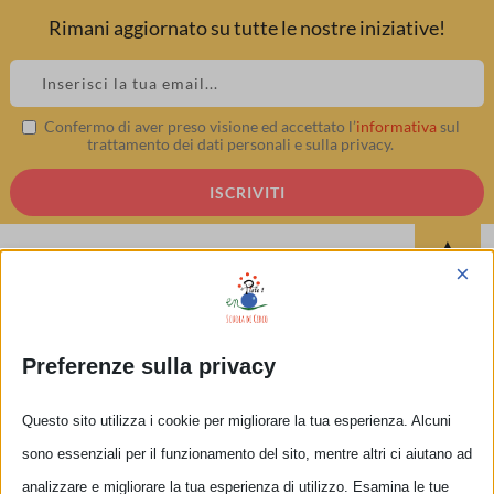
Rimani aggiornato su tutte le nostre iniziative!
Skip
to
content
Confermo di aver preso visione ed accettato l’
informativa
sul
IMG-20231103-WA0000
trattamento dei dati personali e sulla privacy.
▲
×
Preferenze sulla privacy
Questo sito utilizza i cookie per migliorare la tua esperienza. Alcuni
Condividilo con i tuoi amici!
sono essenziali per il funzionamento del sito, mentre altri ci aiutano ad
Facebook
X
LinkedIn
Tumblr
Pinterest
Email
analizzare e migliorare la tua esperienza di utilizzo. Esamina le tue