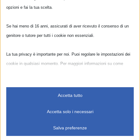
opzioni e fai la tua scelta.
Se hai meno di 16 anni, assicurati di aver ricevuto il consenso di un
genitore o tutore per tutti i cookie non essenziali.
La tua privacy è importante per noi. Puoi regolare le impostazioni dei
cookie in qualsiasi momento. Per maggiori informazioni su come
utilizziamo i dati, leggi la nostra politica sulla privacy. Puoi modificare
le tue preferenze in qualsiasi momento facendo clic sul pulsante delle
impostazioni qui sotto.
Accetta tutto
Nota che, se scegli di disabilitare alcuni tipi di cookie, questo potrebbe
Home
Associazione
Corsi
Primi Passi
Accetta solo i necessari
influire sulla tua esperienza del sito e sui servizi che possiamo offrire.
Eventi e Raduni
Nelle Scuole
Campus Estivi
Salva preferenze
Seminari e Workshop
Calendario
Essenziali