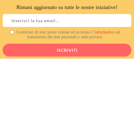
Rimani aggiornato su tutte le nostre iniziative!
Skip
to
content
Confermo di aver preso visione ed accettato l’
informativa
sul
Videomaker cercasi
trattamento dei dati personali e sulla privacy.
View
Larger
Image