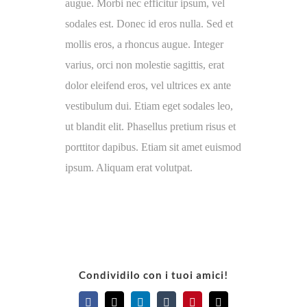
augue. Morbi nec efficitur ipsum, vel
sodales est. Donec id eros nulla. Sed et
mollis eros, a rhoncus augue. Integer
varius, orci non molestie sagittis, erat
dolor eleifend eros, vel ultrices ex ante
vestibulum dui. Etiam eget sodales leo,
ut blandit elit. Phasellus pretium risus et
porttitor dapibus. Etiam sit amet euismod
ipsum. Aliquam erat volutpat.
Condividilo con i tuoi amici!
Facebook
X
LinkedIn
Tumblr
Pinterest
Email