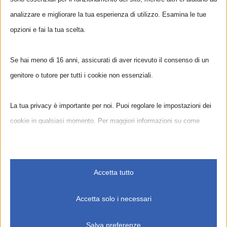
analizzare e migliorare la tua esperienza di utilizzo. Esamina le tue
opzioni e fai la tua scelta.
Se hai meno di 16 anni, assicurati di aver ricevuto il consenso di un
genitore o tutore per tutti i cookie non essenziali.
La tua privacy è importante per noi. Puoi regolare le impostazioni dei
cookie in qualsiasi momento. Per maggiori informazioni su come
utilizziamo i dati, leggi la nostra politica sulla privacy. Puoi modificare
le tue preferenze in qualsiasi momento facendo clic sul pulsante delle
impostazioni qui sotto.
Accetta tutto
Nota che, se scegli di disabilitare alcuni tipi di cookie, questo potrebbe
Accetta solo i necessari
influire sulla tua esperienza del sito e sui servizi che possiamo offrire.
Home
Associazione
Corsi
Primi Passi
Salva preferenze