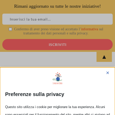
Rimani aggiornato su tutte le nostre iniziative!
Skip
to
content
Confermo di aver preso visione ed accettato l’
informativa
sul
Marta Pampaloni
trattamento dei dati personali e sulla privacy.
▲
×
Preferenze sulla privacy
Questo sito utilizza i cookie per migliorare la tua esperienza. Alcuni
sono essenziali per il funzionamento del sito, mentre altri ci aiutano ad