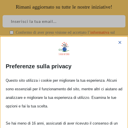
Rimani aggiornato su tutte le nostre iniziative!
Skip
to
content
Confermo di aver preso visione ed accettato l’
informativa
sul
logo_3
trattamento dei dati personali e sulla privacy.
×
▲
Preferenze sulla privacy
Questo sito utilizza i cookie per migliorare la tua esperienza. Alcuni
sono essenziali per il funzionamento del sito, mentre altri ci aiutano ad
analizzare e migliorare la tua esperienza di utilizzo. Esamina le tue
opzioni e fai la tua scelta.
Se hai meno di 16 anni, assicurati di aver ricevuto il consenso di un