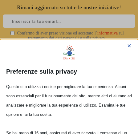
Rimani aggiornato su tutte le nostre iniziative!
Skip
to
content
Confermo di aver preso visione ed accettato l’
informativa
sul
logo_2
trattamento dei dati personali e sulla privacy.
×
Preferenze sulla privacy
Questo sito utilizza i cookie per migliorare la tua esperienza. Alcuni
sono essenziali per il funzionamento del sito, mentre altri ci aiutano ad
analizzare e migliorare la tua esperienza di utilizzo. Esamina le tue
opzioni e fai la tua scelta.
Se hai meno di 16 anni, assicurati di aver ricevuto il consenso di un