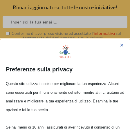
Rimani aggiornato su tutte le nostre iniziative!
Skip
to
content
Confermo di aver preso visione ed accettato l’
informativa
sul
trattamento dei dati personali e sulla privacy.
Julienne
×
▲
Preferenze sulla privacy
Questo sito utilizza i cookie per migliorare la tua esperienza. Alcuni
sono essenziali per il funzionamento del sito, mentre altri ci aiutano ad
analizzare e migliorare la tua esperienza di utilizzo. Esamina le tue
opzioni e fai la tua scelta.
Se hai meno di 16 anni, assicurati di aver ricevuto il consenso di un