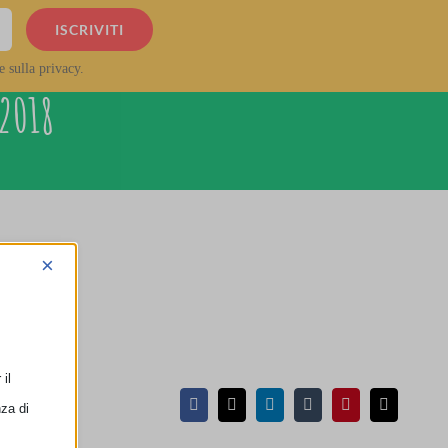
e sulla privacy.
-2018
×
il
nza di
Facebook
X
LinkedIn
Tumblr
Pinterest
Email