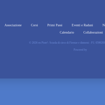
Associazione
Corsi
Primi Passi
Eventi e Raduni
N
Calendario
Collaborazioni
© 2026 en Piste!- Scuola di circo di Firenze e dintorni - P.I. 05902
Powered by