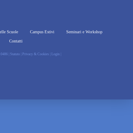
elle Scuole
Campus Estivi
Seminari e Workshop
Contatti
010486 |
Statuto
|
Privacy & Cookies
|
Login
|