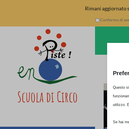
Rimani aggiornato su
Skip
Confermo di aver
to
content
Prefe
Questo sit
funzionam
utilizzo. 
Se hai men