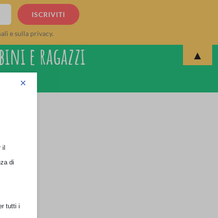
li e sulla privacy.
bini e ragazzi
▲
×
il
nza di
 tutti i