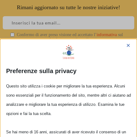
Rimani aggiornato su tutte le nostre iniziative!
Skip
to
content
Confermo di aver preso visione ed accettato l’
informativa
sul
IMG_2696
trattamento dei dati personali e sulla privacy.
×
▲
Preferenze sulla privacy
Questo sito utilizza i cookie per migliorare la tua esperienza. Alcuni
sono essenziali per il funzionamento del sito, mentre altri ci aiutano ad
analizzare e migliorare la tua esperienza di utilizzo. Esamina le tue
opzioni e fai la tua scelta.
Se hai meno di 16 anni, assicurati di aver ricevuto il consenso di un