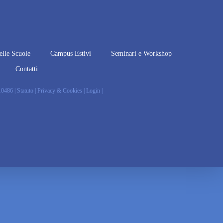
elle Scuole
Campus Estivi
Seminari e Workshop
Contatti
010486 |
Statuto
|
Privacy & Cookies
|
Login
|