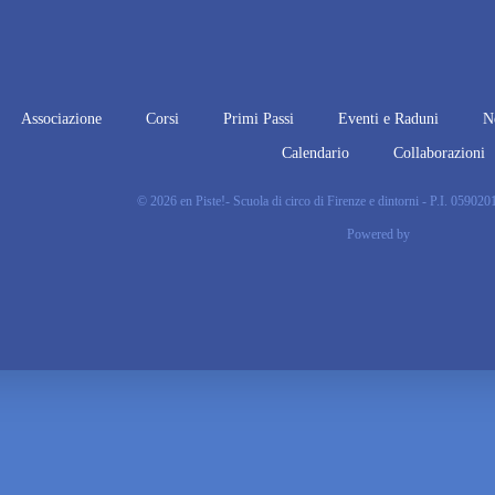
Associazione
Corsi
Primi Passi
Eventi e Raduni
N
Calendario
Collaborazioni
© 2026 en Piste!- Scuola di circo di Firenze e dintorni - P.I. 05902
Powered by