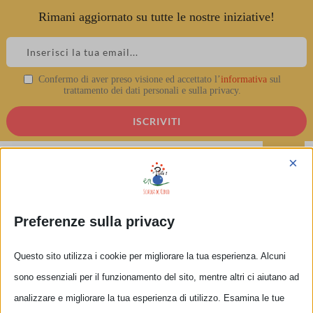
Rimani aggiornato su tutte le nostre iniziative!
Skip
to
content
Confermo di aver preso visione ed accettato l’
informativa
sul
IMG_0812
trattamento dei dati personali e sulla privacy.
▲
×
Preferenze sulla privacy
Questo sito utilizza i cookie per migliorare la tua esperienza. Alcuni
sono essenziali per il funzionamento del sito, mentre altri ci aiutano ad
analizzare e migliorare la tua esperienza di utilizzo. Esamina le tue