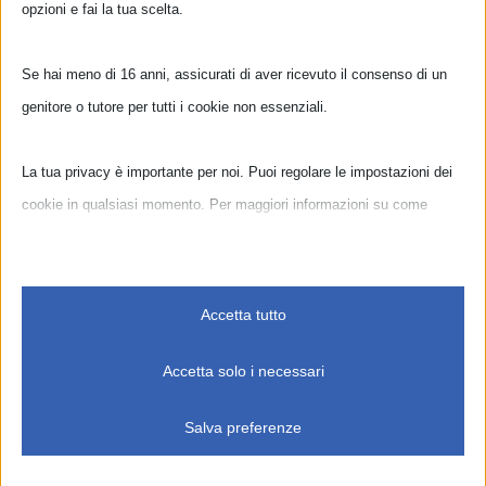
opzioni e fai la tua scelta.
Se hai meno di 16 anni, assicurati di aver ricevuto il consenso di un
genitore o tutore per tutti i cookie non essenziali.
La tua privacy è importante per noi. Puoi regolare le impostazioni dei
cookie in qualsiasi momento. Per maggiori informazioni su come
utilizziamo i dati, leggi la nostra politica sulla privacy. Puoi modificare
le tue preferenze in qualsiasi momento facendo clic sul pulsante delle
impostazioni qui sotto.
Accetta tutto
Home
Associazione
Corsi
Primi Passi
Nota che, se scegli di disabilitare alcuni tipi di cookie, questo potrebbe
Accetta solo i necessari
Eventi e Raduni
Nelle Scuole
Campus Estivi
influire sulla tua esperienza del sito e sui servizi che possiamo offrire.
Seminari e Workshop
Calendario
Collaborazioni
Salva preferenze
Contatti
Essenziali