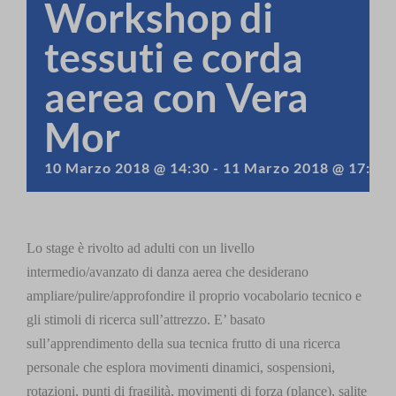
Workshop di
tessuti e corda
aerea con Vera
Mor
10 Marzo 2018 @ 14:30
-
11 Marzo 2018 @ 17:00
Lo stage è rivolto ad adulti con un livello
intermedio/avanzato di danza aerea che desiderano
ampliare/pulire/approfondire il proprio vocabolario tecnico e
gli stimoli di ricerca sull’attrezzo. E’ basato
sull’apprendimento della sua tecnica frutto di una ricerca
personale che esplora movimenti dinamici, sospensioni,
rotazioni, punti di fragilità, movimenti di forza (plance), salite