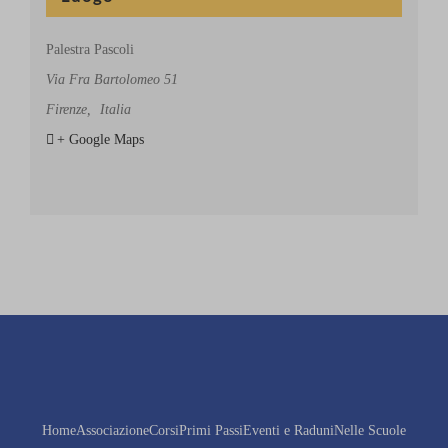
Mostra dettagli
Palestra Pascoli
Via Fra Bartolomeo 51
_gd*
Firenze
,
Italia
mctb_bar_hidden
+ Google Maps
wpc*
Home
Associazione
Corsi
Primi Passi
Eventi e Raduni
Nelle Scuole