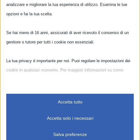
analizzare e migliorare la tua esperienza di utilizzo. Esamina le tue
opzioni e fai la tua scelta.
Se hai meno di 16 anni, assicurati di aver ricevuto il consenso di un
genitore o tutore per tutti i cookie non essenziali.
Dettagli
La tua privacy è importante per noi. Puoi regolare le impostazioni dei
cookie in qualsiasi momento. Per maggiori informazioni su come
Inizio:
utilizziamo i dati, leggi la nostra politica sulla privacy. Puoi modificare
10 Marzo 2018 @ 14:30
le tue preferenze in qualsiasi momento facendo clic sul pulsante delle
Fine:
impostazioni qui sotto.
Accetta tutto
11 Marzo 2018 @ 17:00
Nota che, se scegli di disabilitare alcuni tipi di cookie, questo potrebbe
Accetta solo i necessari
influire sulla tua esperienza del sito e sui servizi che possiamo offrire.
Organizzatore
Salva preferenze