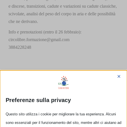
e discese, transizioni, cadute e variazioni su cadute classiche,
scivolate, analisi del peso del corpo in aria e delle possibilità
che ne derivano.
Info e prenotazioni (entro il 26 febbraio):
circolibre.formazione@gmail.com
3884228248
Condividilo con i tuoi amici!
×
Facebook
X
LinkedIn
Tumblr
Pinterest
Email
Preferenze sulla privacy
Questo sito utilizza i cookie per migliorare la tua esperienza. Alcuni
Spettacolo Cabaret
Workshop di mano a mano
sono essenziali per il funzionamento del sito, mentre altri ci aiutano ad