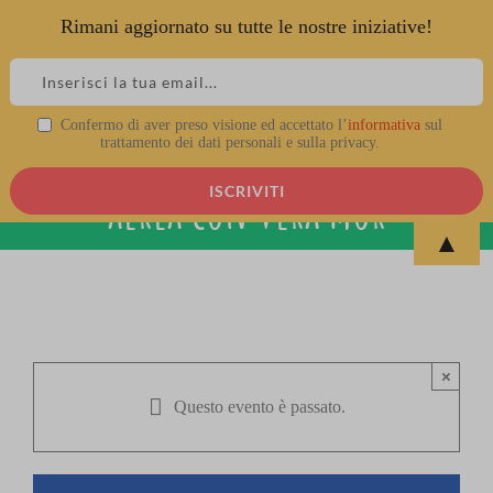
Rimani aggiornato su tutte le nostre iniziative!
Skip
to
content
Workshop di tessuti e corda
Confermo di aver preso visione ed accettato l’
informativa
sul
trattamento dei dati personali e sulla privacy.
aerea con Vera Mor
▲
×
Questo evento è passato.