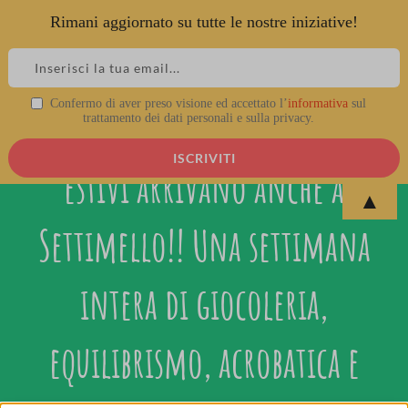
Rimani aggiornato su tutte le nostre iniziative!
Skip
to
content
Confermo di aver preso visione ed accettato l’
informativa
sul
En Piste! _ I nostri centri
trattamento dei dati personali e sulla privacy.
estivi arrivano anche a
▲
Settimello!! Una settimana
intera di giocoleria,
equilibrismo, acrobatica e