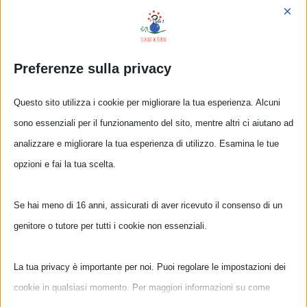
teatro, e l’ultimo… _
×
Instagram
Preferenze sulla privacy
Questo sito utilizza i cookie per migliorare la tua esperienza. Alcuni
sono essenziali per il funzionamento del sito, mentre altri ci aiutano ad
analizzare e migliorare la tua esperienza di utilizzo. Esamina le tue
En Piste! _ I nostri centri estivi arrivano anche a Settimello!!
opzioni e fai la tua scelta.
Una settimana intera di giocoleria, equilibrismo, acrobatica e
teatro, e l'ultimo… _ Instagram
Se hai meno di 16 anni, assicurati di aver ricevuto il consenso di un
genitore o tutore per tutti i cookie non essenziali.
Condividilo con i tuoi amici!
La tua privacy è importante per noi. Puoi regolare le impostazioni dei
cookie in qualsiasi momento. Per maggiori informazioni su come
Facebook
X
LinkedIn
Tumblr
Pinterest
Email