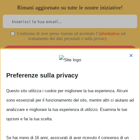
Rimani aggiornato su tutte le nostre iniziative!
Skip
to
content
Campus Estivi di Circo in
Confermo di aver preso visione ed accettato l’
informativa
sul
trattamento dei dati personali e sulla privacy.
ville Medicee fiorentine
×
Preferenze sulla privacy
Questo sito utilizza i cookie per migliorare la tua esperienza. Alcuni
sono essenziali per il funzionamento del sito, mentre altri ci aiutano ad
analizzare e migliorare la tua esperienza di utilizzo. Esamina le tue
opzioni e fai la tua scelta.
Se hai meno di 16 anni, assicurati di aver ricevuto il consenso di un